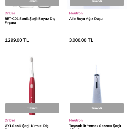
Tükendi
Tükendi
Dr.Bei
Neutron
BET-C01 Sonik Şarjlı Beyaz Diş
Aile Boyu Ağız Duşu
Fırçası
1.299,00
TL
3.000,00
TL
Tükendi
Tükendi
Dr.Bei
Neutron
GY1 Sonik Şarjlı Kırmızı Diş
Taşınabilir Yemek Sonrası Şarjlı