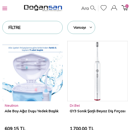
0
Ara
FILTRE
Neutron
Dr.Bei
Aile Boy Ağız Duşu Yedek Başlık
GY3 Sonik Şarjlı Beyaz Diş Fırçası
609,15
TL
1.700,00
TL