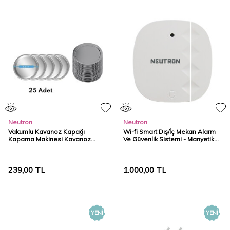
Neutron
Neutron
Vakumlu Kavanoz Kapağı
Wi-fi Smart Dış/İç Mekan Alarm
Kapama Makinesi Kavanoz
Ve Güvenlik Sistemi - Manyetik
Kapağı - Küçük
Kontak
239,00
TL
1.000,00
TL
YENI
YENI