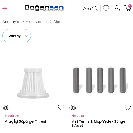
0
Ara
Anasayfa
Aksesuarlar
Diğer
Neutron
Neutron
Araç İçi Süpürge Filtresi
Mini Temizlik Mop Yedek Süngeri
5 Adet