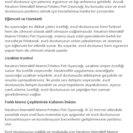
evcil dostunuz için yetersiz egzersiz ve ilgi anlamına gelebilir. Ancak
Neutron İnteraktif Mama Fırlatıcı Pet Oyuncağı, bu konuda size ve evcil
dostunuza yardımcı olmak için tasarlanmış harika bir çözümdür.
Eğlenceli ve Hareketli
Bu oyuncağın en dikkat çekici özelliği, evcil dostunuzun hem fiziksel
hem de zihinsel olarak aktif olmasını sağlamasıdır. Neutron İnteraktif
Mama Fırlatıcı Pet Oyuncağı, mama veya ödül yiyeceklerini belirli bir
mesafeye fırlatarak, evcil dostunuzun onları yakalaması ve araması
için eğlenceli bir etkinlik sunar. Bu sayede, evcil dostunuz hem egzersiz
yapar hem de zihinsel olarak uyarılır.
Uzaktan Kontrol
Neutron İnteraktif Mama Fırlatıcı Pet Oyuncağı, uzaktan erişim özelliği
sunar. Bu özellik sayesinde, Neutronlife uygulaması aracılığıyla
oyuncağa uzaktan erişebilir, evcil dostunuzla etkileşime geçebilir ve
onunla oynayabilirsiniz. İki yönlü ses iletişimi sayesinde, evcil
dostunuzla iletişim kurabilir ve onun tepkilerini duyabilirsiniz. Ayrıca
canlı izleme özelliği, evcil dostunuzun ne yaptığını her zaman
görebilmenizi sağlar.
Farklı Mama Çeşitlerinde Kullanım İmkanı
Neutron İnteraktif Mama Fırlatıcı Pet Oyuncağı, 8-12 mm'nin altındaki
yuvarlak veya oval kuru mamalar için uygundur ve evcil dostunuzun
konsantrasyon ve koordinasyon becerilerini geliştirmesine yardımcı
olur.
Evcil dostunuzun sağlığı ve mutluluğu için Neutron İnteraktif Mama