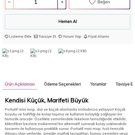
Beğen
Hemen Al
Listeme Ekle
Tavsiye Et
Yorum Yap
Fiyat Alarmı
Ürün Açıklaması
Ödeme Seçenekleri
Yorumlar
Tavsiye Et
Kendisi Küçük, Marifeti Büyük
Portatif mini mop, dar ve küçük alanlarda imdadınıza yetişiyor! Küçük
boyutu ve hafifliği ile kolay taşıma ve kullanım kolaylığı sağlayan bir
temizlik aracıdır. Özellikle zeminlerdeki lekelerin temizliğinde etkilidir.
Mikrofiber bezlere mükemmel bir alternatif sunarak kolay saklanabilir
tasarımı ile kullanıcıya pratiklik sunar. Portatif mini mop, hızlı temizlik
ihtiyacı olan yerlerde, örneğin mutfak tezgahları, banyo zeminleri veya