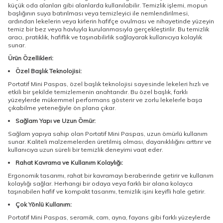
küçük oda alanları gibi alanlarda kullanılabilir. Temizlik işlemi, mopun
başlığının suya batırılması veya temizleyici ile nemlendirilmesi,
ardından lekelerin veya kirlerin hafifçe ovulması ve nihayetinde yüzeyin
temiz bir bez veya havluyla kurulanmasıyla gerçekleştirilir. Bu temizlik
aracı, pratiklik, hafiflik ve taşınabilirlik sağlayarak kullanıcıya kolaylık
sunar.
Ürün Özellikleri:
Özel Başlık Teknolojisi:
Portatif Mini Paspas, özel başlık teknolojisi sayesinde lekeleri hızlı ve
etkili bir şekilde temizlemenin anahtarıdır. Bu özel başlık, farklı
yüzeylerde mükemmel performans gösterir ve zorlu lekelerle başa
çıkabilme yeteneğiyle ön plana çıkar.
Sağlam Yapı ve Uzun Ömür:
Sağlam yapıya sahip olan Portatif Mini Paspas, uzun ömürlü kullanım
sunar. Kaliteli malzemelerden üretilmiş olması, dayanıklılığını arttırır ve
kullanıcıya uzun süreli bir temizlik deneyimi vaat eder.
Rahat Kavrama ve Kullanım Kolaylığı:
Ergonomik tasarımı, rahat bir kavramayı beraberinde getirir ve kullanım
kolaylığı sağlar. Herhangi bir odaya veya farklı bir alana kolayca
taşınabilen hafif ve kompakt tasarımı, temizlik işini keyifli hale getirir.
Çok Yönlü Kullanım:
Portatif Mini Paspas, seramik, cam, ayna, fayans gibi farklı yüzeylerde