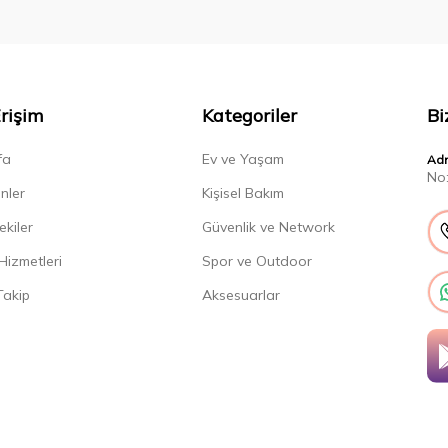
Erişim
Kategoriler
Bi
fa
Ev ve Yaşam
Ad
No:
nler
Kişisel Bakım
ekiler
Güvenlik ve Network
Hizmetleri
Spor ve Outdoor
Takip
Aksesuarlar