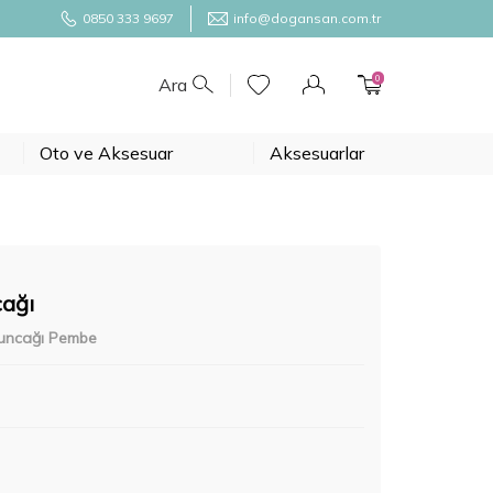
0850 333 9697
info@dogansan.com.tr
0
Ara
Oto ve Aksesuar
Aksesuarlar
cağı
yuncağı Pembe